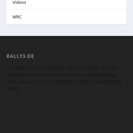
Videos
WRC
RALLY3.DE
Seit 2005 gibt es auf rally3.de Bilder und News aus dem
Rallyesport. Unser Archiv zählt mehr als 500.000 Rallye
Fotos, was uns zu einer der größten Rallye-Foto Webseiten
macht.