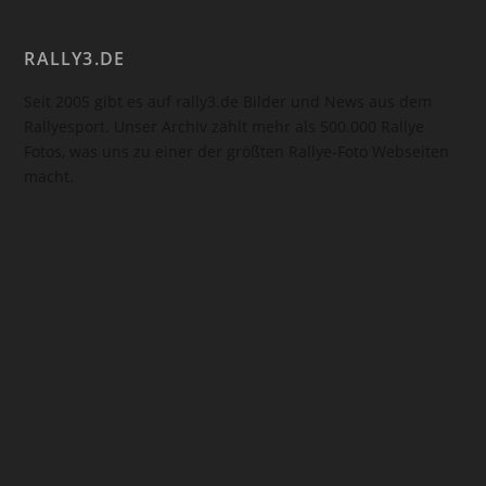
RALLY3.DE
Seit 2005 gibt es auf rally3.de Bilder und News aus dem
Rallyesport. Unser Archiv zählt mehr als 500.000 Rallye
Fotos, was uns zu einer der größten Rallye-Foto Webseiten
macht.