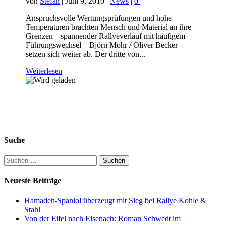
von
Stefan
|
Juni 9, 2010
|
News
|
0
|
Anspruchsvolle Wertungsprüfungen und hohe
Temperaturen brachten Mensch und Material an ihre
Grenzen – spannender Rallyeverlauf mit häufigem
Führungswechsel – Björn Mohr / Oliver Becker
setzen sich weiter ab. Der dritte von...
Weiterlesen
Suche
Suchen
nach:
Neueste Beiträge
Hamadeh-Spaniol überzeugt mit Sieg bei Rallye Kohle &
Stahl
Von der Eifel nach Eisenach: Roman Schwedt im