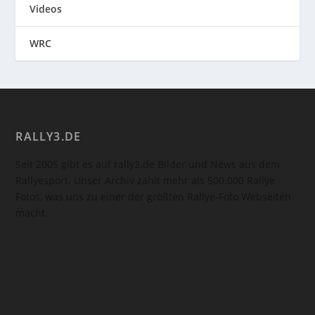
Videos
WRC
RALLY3.DE
Seit 2005 gibt es auf rally3.de Bilder und News aus dem
Rallyesport. Unser Archiv zählt mehr als 500.000 Rallye
Fotos, was uns zu einer der größten Rallye-Foto Webseiten
macht.