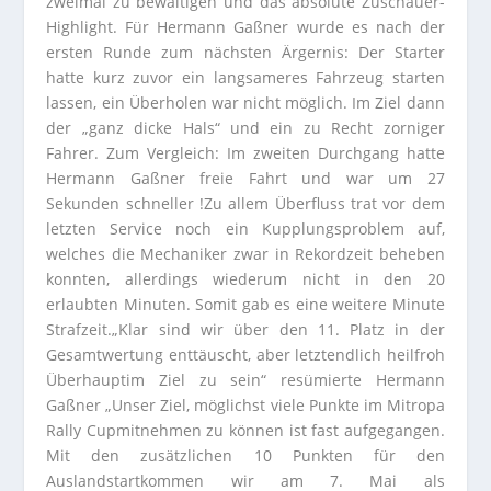
zweimal zu bewältigen und das absolute Zuschauer-
Highlight. Für Hermann Gaßner wurde es nach der
ersten Runde zum nächsten Ärgernis: Der Starter
hatte kurz zuvor ein langsameres Fahrzeug starten
lassen, ein Überholen war nicht möglich. Im Ziel dann
der „ganz dicke Hals“ und ein zu Recht zorniger
Fahrer. Zum Vergleich: Im zweiten Durchgang hatte
Hermann Gaßner freie Fahrt und war um 27
Sekunden schneller !Zu allem Überfluss trat vor dem
letzten Service noch ein Kupplungsproblem auf,
welches die Mechaniker zwar in Rekordzeit beheben
konnten, allerdings wiederum nicht in den 20
erlaubten Minuten. Somit gab es eine weitere Minute
Strafzeit.„Klar sind wir über den 11. Platz in der
Gesamtwertung enttäuscht, aber letztendlich heilfroh
Überhauptim Ziel zu sein“ resümierte Hermann
Gaßner „Unser Ziel, möglichst viele Punkte im Mitropa
Rally Cupmitnehmen zu können ist fast aufgegangen.
Mit den zusätzlichen 10 Punkten für den
Auslandstartkommen wir am 7. Mai als