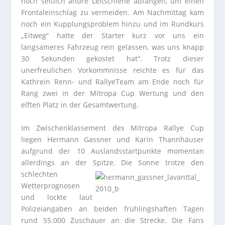
noch seitlich andre Leitschiene abfangen, um einen
Frontaleinschlag zu vermeiden. Am Nachmittag kam
noch ein Kupplungsproblem hinzu und im Rundkurs
„Eitweg“ hatte der Starter kurz vor uns ein
langsameres Fahrzeug rein gelassen, was uns knapp
30 Sekunden gekostet hat“. Trotz dieser
unerfreulichen Vorkommnisse reichte es für das
Kathrein Renn- und RallyeTeam am Ende noch für
Rang zwei in der Mitropa Cup Wertung und den
elften Platz in der Gesamtwertung.
Im Zwischenklassement des Mitropa Rallye Cup
liegen Hermann Gassner und Karin Thannhäuser
aufgrund der 10 Auslandsstartpunkte momentan
allerdings an der Spitze.
Die Sonne trotze den
schlechten
Wetterprognosen
und lockte laut
Polizeiangaben an beiden frühlingshaften Tagen
rund 55.000 Zuschauer an die Strecke. Die Fans