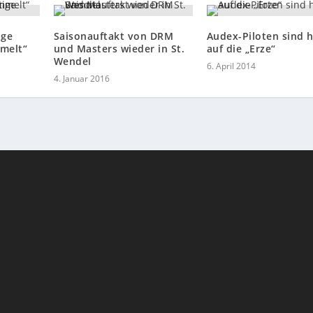
ige
Saisonauftakt von DRM
Audex-Piloten sind 
melt“
und Masters wieder in St.
auf die „Erze“
Wendel
6. April 2014
4. Januar 2016