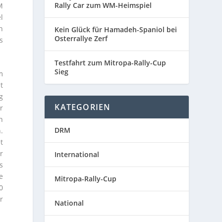
Rally Car zum WM-Heimspiel
M
l
h
Kein Glück für Hamadeh-Spaniol bei
Osterrallye Zerf
s
Testfahrt zum Mitropa-Rally-Cup
Sieg
m
t
g
KATEGORIEN
r
n
DRM
.
t
r
International
s
e
Mitropa-Rally-Cup
0
r
National