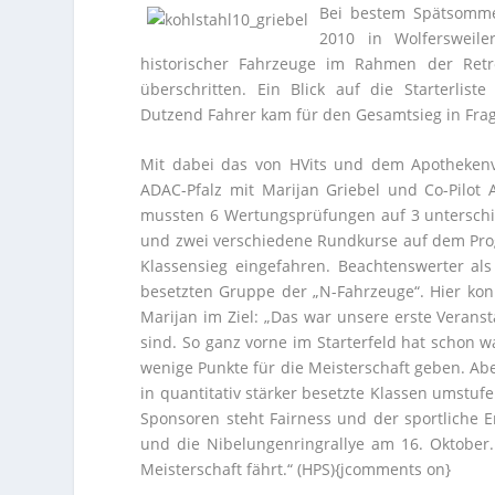
Bei bestem Spätsommer
2010 in Wolfersweile
historischer Fahrzeuge im Rahmen der Retr
überschritten. Ein Blick auf die Starterlis
Dutzend Fahrer kam für den Gesamtsieg in Frag
Mit dabei das von HVits und dem Apothekenv
ADAC-Pfalz mit Marijan Griebel und Co-Pilot 
mussten 6 Wertungsprüfungen auf 3 unterschied
und zwei verschiedene Rundkurse auf dem Prog
Klassensieg eingefahren. Beachtenswerter als
besetzten Gruppe der „N-Fahrzeuge“. Hier konn
Marijan im Ziel: „Das war unsere erste Veransta
sind. So ganz vorne im Starterfeld hat schon w
wenige Punkte für die Meisterschaft geben. Aber
in quantitativ stärker besetzte Klassen umst
Sponsoren steht Fairness und der sportliche E
und die Nibelungenringrallye am 16. Oktober.
Meisterschaft fährt.“ (HPS){jcomments on}