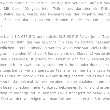
wetter startete am letzten Samstag der vorletzte Lauf zur SR
r. Mit über 100 gestarteten Teilnehmer, darunter ein Dritte
o Rallye Serie, wurde das Nennergebnis der Vorjahre deutlic
te ließ keinen klaren Favoriten erkennen, mindestens ein halbe
e.
erband 1.A GESUND unterstützte SUZUKI-RLP Rallye Junior Tea
Alexander Rath, das wie gewohnt in Klasse N2 startete.Insgesam
lichen Strecken absolviert werden, wobei eine Start-Ziel-Prüfun
ramm standen. Mit 6 von 6 Bestzeiten in der Klasse N2 wurde de
 der Klassensieg ist jedoch der 3.Platz in der mit 68 Fahrzeuge
ten sich nur zwei leistungsstärkeren Turbo-Allrader durchsetzen
ltung, bei der wir als „gesetztes Team“ an zehnter Stelle gestarte
as. Leider ist unsere Klasse N2 nur dürftig besetzt und es wird nu
 so ist das halt mal. Wir wollten aber auch nicht taktieren und un
ufen lassen, um dann mehr Punkte zu bekommen, für uns und unser
rfolg im Vordergrund. In unserem Fokus steht jetzt die SPRM 201
 Dort werden wir zeigen wie man fair unter die ersten 3 in eine