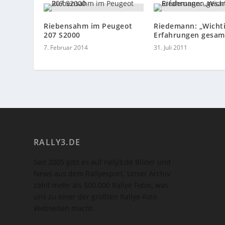
Riebensahm im Peugeot
Riedemann: „Wicht
207 S2000
Erfahrungen gesam
7. Februar 2014
31. Juli 2011
RALLY3.DE
Seit 2005 gibt es auf rally3.de Bilder und
News aus dem Rallyesport. Unser Archiv
zählt mehr als 500.000 Rallye Fotos, was
uns zu einer der größten Rallye-Foto
Webseiten macht.