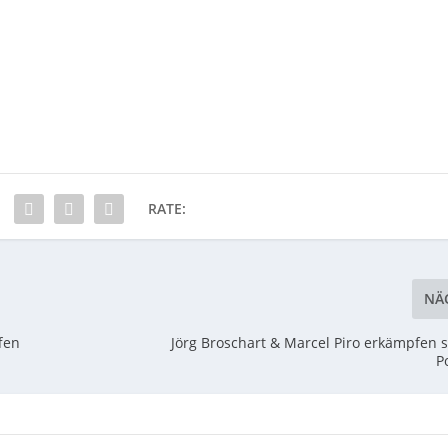
RATE:
NÄ
fen
Jörg Broschart & Marcel Piro erkämpfen s
P