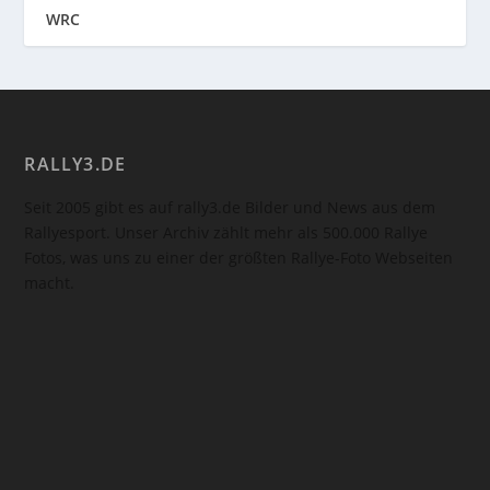
WRC
RALLY3.DE
Seit 2005 gibt es auf rally3.de Bilder und News aus dem
Rallyesport. Unser Archiv zählt mehr als 500.000 Rallye
Fotos, was uns zu einer der größten Rallye-Foto Webseiten
macht.