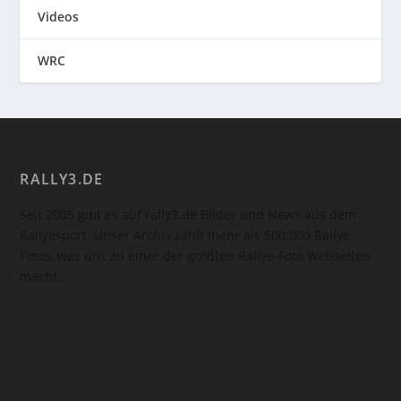
Videos
WRC
RALLY3.DE
Seit 2005 gibt es auf rally3.de Bilder und News aus dem
Rallyesport. Unser Archiv zählt mehr als 500.000 Rallye
Fotos, was uns zu einer der größten Rallye-Foto Webseiten
macht.