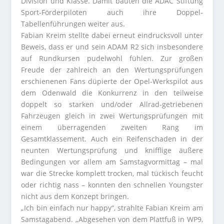
Division und Klasse. Damit bauten die ADAC Stiftung
Sport-Förderpiloten auch ihre Doppel-
Tabellenführungen weiter aus.
Fabian Kreim stellte dabei erneut eindrucksvoll unter
Beweis, dass er und sein ADAM R2 sich insbesondere
auf Rundkursen pudelwohl fühlen. Zur großen
Freude der zahlreich an den Wertungsprüfungen
erschienenen Fans düpierte der Opel-Werkspilot aus
dem Odenwald die Konkurrenz in den teilweise
doppelt so starken und/oder Allrad-getriebenen
Fahrzeugen gleich in zwei Wertungsprüfungen mit
einem überragenden zweiten Rang im
Gesamtklassement. Auch ein Reifenschaden in der
neunten Wertungsprüfung und knifflige äußere
Bedingungen vor allem am Samstagvormittag – mal
war die Strecke komplett trocken, mal tückisch feucht
oder richtig nass – konnten den schnellen Youngster
nicht aus dem Konzept bringen.
„Ich bin einfach nur happy“, strahlte Fabian Kreim am
Samstagabend. „Abgesehen von dem Plattfuß in WP9,