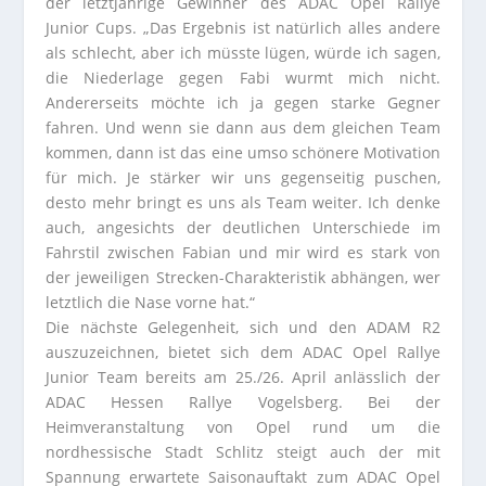
der letztjährige Gewinner des ADAC Opel Rallye
Junior Cups. „Das Ergebnis ist natürlich alles andere
als schlecht, aber ich müsste lügen, würde ich sagen,
die Niederlage gegen Fabi wurmt mich nicht.
Andererseits möchte ich ja gegen starke Gegner
fahren. Und wenn sie dann aus dem gleichen Team
kommen, dann ist das eine umso schönere Motivation
für mich. Je stärker wir uns gegenseitig puschen,
desto mehr bringt es uns als Team weiter. Ich denke
auch, angesichts der deutlichen Unterschiede im
Fahrstil zwischen Fabian und mir wird es stark von
der jeweiligen Strecken-Charakteristik abhängen, wer
letztlich die Nase vorne hat.“
Die nächste Gelegenheit, sich und den ADAM R2
auszuzeichnen, bietet sich dem ADAC Opel Rallye
Junior Team bereits am 25./26. April anlässlich der
ADAC Hessen Rallye Vogelsberg. Bei der
Heimveranstaltung von Opel rund um die
nordhessische Stadt Schlitz steigt auch der mit
Spannung erwartete Saisonauftakt zum ADAC Opel