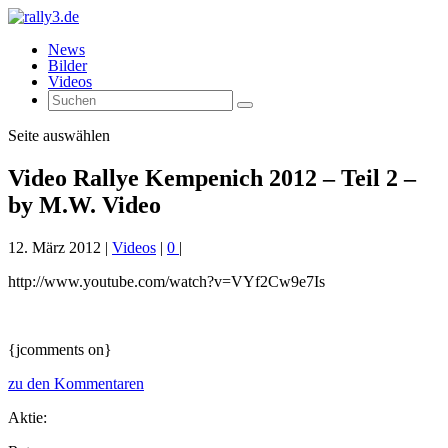
News
Bilder
Videos
Seite auswählen
Video Rallye Kempenich 2012 – Teil 2 –
by M.W. Video
12. März 2012
|
Videos
|
0
|
http://www.youtube.com/watch?v=VYf2Cw9e7Is
{jcomments on}
zu den Kommentaren
Aktie: