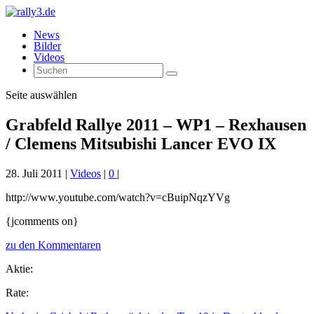
News
Bilder
Videos
Seite auswählen
Grabfeld Rallye 2011 – WP1 – Rexhausen
/ Clemens Mitsubishi Lancer EVO IX
28. Juli 2011
|
Videos
|
0
|
http://www.youtube.com/watch?v=cBuipNqzYVg
{jcomments on}
zu den Kommentaren
Aktie:
Rate: