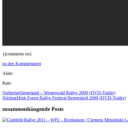
{jcomments on}
zu den Kommentaren
Aktie:
Rate:
Vorherige
Siegerland – Westerwald Rallye 2009 (DVD-Trailer)
Nächste
High Forest Rallye Festival Hermeskeil 2009 (DVD-Trailer)
zusammenhängende Posts