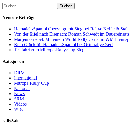
Suchen
nach:
Neueste Beiträge
Hamadeh-Spaniol überzeugt mit Sieg bei Rallye Kohle & Stahl
Von der Eifel nach Eisenach: Roman Schwedt im Dauereinsatz
Marijan Griebel: Mit einem World Rally Car zum WM-Heimspi
Kein Glück für Hamadeh-Spaniol bei Osterrallye Zerf
Testfahrt zum Mitropa-Rally-Cup Sieg
Kategorien
DRM
International
Mitropa-Rally-Cup
National
News
SRM
Videos
WRC
rally3.de