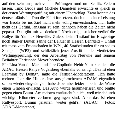
auf den sehr anspruchsvollen Prüfungen rund um Schlitz Federn
lassen. Timo Broda und Michele Danielsen erwischte es gleich in
der ersten Wertungsprüfung mit einem Überschlag. Zwar konnte das
deutsch-dänische Duo die Fahrt fortsetzen, doch mit seiner Leistung
war Broda bis ins Ziel nicht mehr völlig einverstanden: „Ich hatte
nicht das Gefühl, langsam zu sein, dennoch haben die Zeiten nicht
gepasst. Das gibt mir zu denken.“ Noch ereignisreicher verlief die
Rallye für Yannick Neuville. Zuletzt beim Testlauf im Erzgebirge
noch starker Dritter, zahlte der Belgier in Hessen Lehrgeld – Unfall
mit massivem Frontschaden in WP1, 40 Strafsekunden für zu spätes
Stempeln (WP3) und schließlich jener Ausritt in der viertletzten
Wertungsprüfung, der den Arbeitstag von Neuville und seinem
Beifahrer Christophe Meyer beendete.
Für Lina Van de Mars und ihre Copilotin Nehir Yilmaz endete die
ADAC Hessen Rallye Vogelsberg ebenfalls vorzeitig. „Das ist eben
Learning by Doing“, sagte die Fernseh-Moderatorin. „Ich hatte
meinen über die Hinterachse ausgebrochenen ADAM eigentlich
schon wieder eingefangen, habe dabei aber leider links in der Wiese
einen Graben erwischt. Das Auto wurde herumgerissen und prallte
gegen einen Baum. Am meisten enttäuscht bin ich, weil mir dadurch
wichtige Kilometer verloren gegangen sind. Aber das ist eben
Rallyesport. Dumm gelaufen, weiter geht’s.“ (ADAC – Fotos:
ADAC-Motorsport)