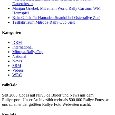
Dauereinsatz
Marijan Griebel: Mit einem World Rally Car zum WM-
Heimspiel
Kein Glück für Hamadeh-Spaniol bei Osterrallye Zerf
Testfahrt zum Mitropa-Rally-Cup Sieg
Kategorien
DRM
International
Mitropa-Rally-Cup
National
News
SRM
Videos
WRC
rally3.de
Seit 2005 gibt es auf rally3.de Bilder und News aus dem
Rallyesport. Unser Archiv zählt mehr als 500.000 Rallye Fotos, was
uns zu einer der größten Rallye-Foto Webseiten macht.
Kontakt