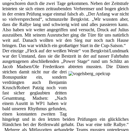
ungeschoren durch die zwei Tage gekommen. Neben der Zeitstrafe
leisteten sie sich einen zeitraubenden Verbremser und bogen gleich
in der ersten Prüfung sogar einmal falsch ab. „Der Anfang war nicht
so vielversprechend“, schmunzelte Bergkvist. „Wir wussten aber,
dass die Rallye lang und schwierig wird und alles passieren kann.
Also haben wir weiter angegriffen und versucht, Druck auf Julius
auszuüben. Mit seinem Ausrutscher ging die Türe für uns natürlich
weit auf. Danach wollten wir den Sieg nur noch nach Hause
bringen. Das war wirklich ein großartiger Start in die Cup-Saison.“
Der einzige „Fleck auf der weißen Weste“ von Bergkvist/Lundmark
war der Umstand, dass sie die Bestzeit in der auf nasser Fahrbahn
ausgetragenen abschließenden „Power Stage“ rund um Schlitz an
Jacob Madsen/Ole Frederiksen abtreten mussten. Die Dänen
strichen
damit nicht nur die drei
Bonuspunkte ein, sondern
verdrängten auch Benjamin
Krusch/Robert Patzig noch vom
fast sicher geglaubten dritten
Gesamtrang. Madsen: „Nach
einem Ausritt in WP1 haben wir
bald unseren Rhythmus gefunden,
einen konstanten zweiten Tag
hingelegt und in den letzten beiden Prüfungen ein glückliches
Händchen bei der Reifenwahl gehabt. Das war eine tolle Rallye.“
Mehrere als Mitfavoriten gehandelte Teams mussten unterdessen