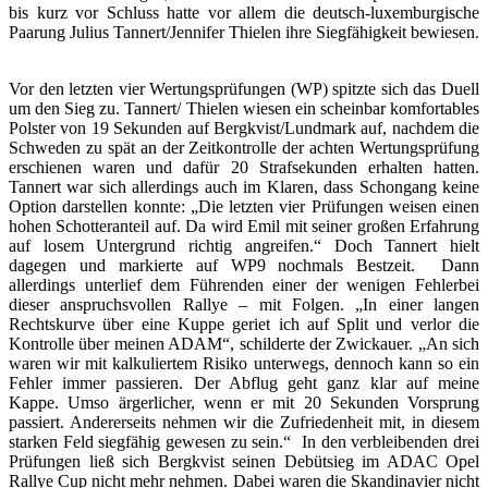
bis kurz vor Schluss hatte vor allem die deutsch-luxemburgische
Paarung Julius Tannert/Jennifer Thielen ihre Siegfähigkeit bewiesen.
Vor den letzten vier Wertungsprüfungen (WP) spitzte sich das Duell
um den Sieg zu. Tannert/ Thielen wiesen ein scheinbar komfortables
Polster von 19 Sekunden auf Bergkvist/Lundmark auf, nachdem die
Schweden zu spät an der Zeitkontrolle der achten Wertungsprüfung
erschienen waren und dafür 20 Strafsekunden erhalten hatten.
Tannert war sich allerdings auch im Klaren, dass Schongang keine
Option darstellen konnte: „Die letzten vier Prüfungen weisen einen
hohen Schotteranteil auf. Da wird Emil mit seiner großen Erfahrung
auf losem Untergrund richtig angreifen.“ Doch Tannert hielt
dagegen und markierte auf WP9 nochmals Bestzeit. Dann
allerdings unterlief dem Führenden einer der wenigen Fehlerbei
dieser anspruchsvollen Rallye – mit Folgen. „In einer langen
Rechtskurve über eine Kuppe geriet ich auf Split und verlor die
Kontrolle über meinen ADAM“, schilderte der Zwickauer. „An sich
waren wir mit kalkuliertem Risiko unterwegs, dennoch kann so ein
Fehler immer passieren. Der Abflug geht ganz klar auf meine
Kappe. Umso ärgerlicher, wenn er mit 20 Sekunden Vorsprung
passiert. Andererseits nehmen wir die Zufriedenheit mit, in diesem
starken Feld siegfähig gewesen zu sein.“ In den verbleibenden drei
Prüfungen ließ sich Bergkvist seinen Debütsieg im ADAC Opel
Rallye Cup nicht mehr nehmen. Dabei waren die Skandinavier nicht