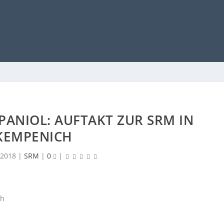
ANIOL: AUFTAKT ZUR SRM IN
KEMPENICH
 2018
|
SRM
|
0
|