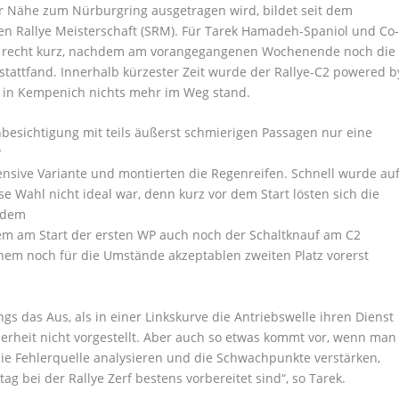
r Nähe zum Nürburgring ausgetragen wird, bildet seit dem
en Rallye Meisterschaft (SRM). Für Tarek Hamadeh-Spaniol und Co
it recht kurz, nachdem am vorangegangenen Wochenende noch die
tattfand. Innerhalb kürzester Zeit wurde der Rallye-C2 powered b
rt in Kempenich nichts mehr im Weg stand.
besichtigung mit teils äußerst schmierigen Passagen nur eine
?
ensive Variante und montierten die Regenreifen. Schnell wurde au
e Wahl nicht ideal war, denn kurz vor dem Start lösten sich die
 dem
em am Start der ersten WP auch noch der Schaltknauf am C2
inem noch für die Umstände akzeptablen zweiten Platz vorerst
ngs das Aus, als in einer Linkskurve die Antriebswelle ihren Dienst
icherheit nicht vorgestellt. Aber auch so etwas kommt vor, wenn man
die Fehlerquelle analysieren und die Schwachpunkte verstärken,
 bei der Rallye Zerf bestens vorbereitet sind“, so Tarek.