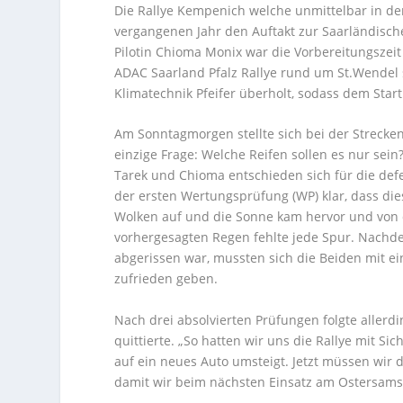
Die Rallye Kempenich welche unmittelbar in de
vergangenen Jahr den Auftakt zur Saarländisch
Pilotin Chioma Monix war die Vorbereitungsze
ADAC Saarland Pfalz Rallye rund um St.Wendel s
Klimatechnik Pfeifer überholt, sodass dem Sta
Am Sonntagmorgen stellte sich bei der Strecken
einzige Frage: Welche Reifen sollen es nur sein
Tarek und Chioma entschieden sich für die def
der ersten Wertungsprüfung (WP) klar, dass dies
Wolken auf und die Sonne kam hervor und von
vorhergesagten Regen fehlte jede Spur. Nachd
abgerissen war, mussten sich die Beiden mit e
zufrieden geben.
Nach drei absolvierten Prüfungen folgte allerdi
quittierte. „So hatten wir uns die Rallye mit S
auf ein neues Auto umsteigt. Jetzt müssen wir 
damit wir beim nächsten Einsatz am Ostersamstag