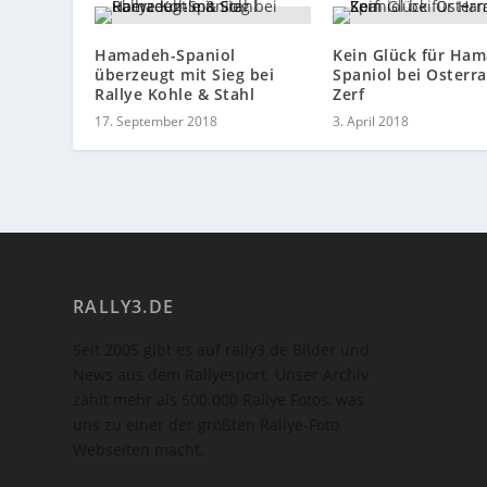
Hamadeh-Spaniol
Kein Glück für Ha
überzeugt mit Sieg bei
Spaniol bei Osterra
Rallye Kohle & Stahl
Zerf
17. September 2018
3. April 2018
RALLY3.DE
Seit 2005 gibt es auf rally3.de Bilder und
News aus dem Rallyesport. Unser Archiv
zählt mehr als 500.000 Rallye Fotos, was
uns zu einer der größten Rallye-Foto
Webseiten macht.