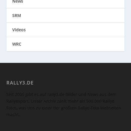
News
SRM
Videos
WRC
RALLY3.DE
Seit 2005 gibt es auf rally3.de Bilder und News aus dem
Rallyesport. Unser Archiv zählt mehr als 500.000 Rallye
Fotos, was uns zu einer der größten Rallye-Foto Webseiten
macht.