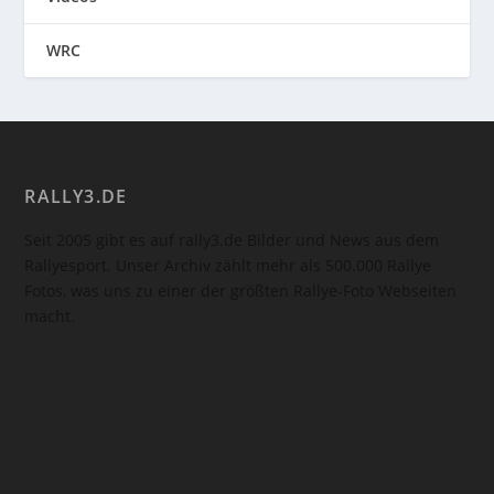
WRC
RALLY3.DE
Seit 2005 gibt es auf rally3.de Bilder und News aus dem
Rallyesport. Unser Archiv zählt mehr als 500.000 Rallye
Fotos, was uns zu einer der größten Rallye-Foto Webseiten
macht.