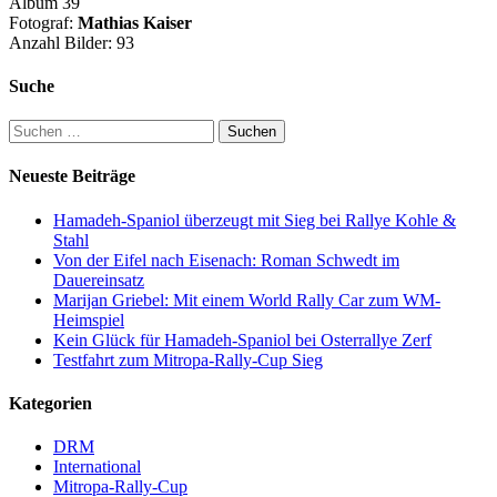
Album 39
Fotograf:
Mathias Kaiser
Anzahl Bilder: 93
Suche
Suchen
nach:
Neueste Beiträge
Hamadeh-Spaniol überzeugt mit Sieg bei Rallye Kohle &
Stahl
Von der Eifel nach Eisenach: Roman Schwedt im
Dauereinsatz
Marijan Griebel: Mit einem World Rally Car zum WM-
Heimspiel
Kein Glück für Hamadeh-Spaniol bei Osterrallye Zerf
Testfahrt zum Mitropa-Rally-Cup Sieg
Kategorien
DRM
International
Mitropa-Rally-Cup