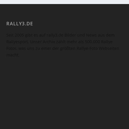
RALLY3.DE
Seit 2005 gibt es auf rally3.de Bilder und News aus dem
Rallyesport. Unser Archiv zählt mehr als 500.000 Rallye
Fotos, was uns zu einer der größten Rallye-Foto Webseiten
macht.