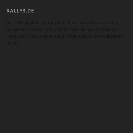
RALLY3.DE
Seit 2005 gibt es auf rally3.de Bilder und News aus dem
Rallyesport. Unser Archiv zählt mehr als 500.000 Rallye
Fotos, was uns zu einer der größten Rallye-Foto Webseiten
macht.