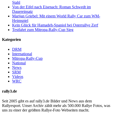
Stahl
Von der Eifel nach Eisenach: Roman Schwedt im
Dauereinsatz
Marijan Griebel: Mit einem World Rally Car zum WM-
Heimspiel
Kein Glück für Hamadeh-Spaniol bei Osterrallye Zerf
Testfahrt zum Mitropa-Rally-Cup Sieg
Kategorien
DRM
International
Mitropa-Rally-Cup
National
News
SRM
Videos
WRC
rally3.de
Seit 2005 gibt es auf rally3.de Bilder und News aus dem
Rallyesport. Unser Archiv zählt mehr als 500.000 Rallye Fotos, was
uns zu einer der größten Rallye-Foto Webseiten macht.