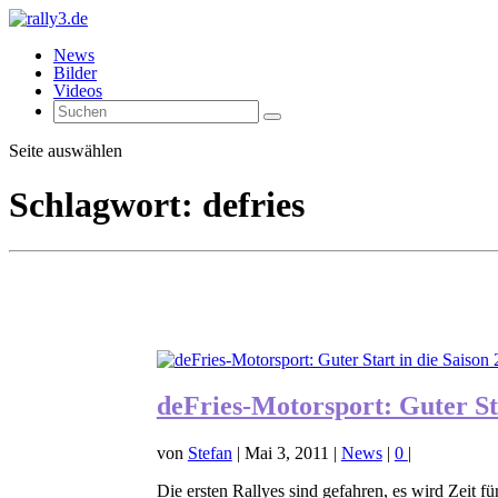
News
Bilder
Videos
Seite auswählen
Schlagwort:
defries
deFries-Motorsport: Guter Sta
von
Stefan
|
Mai 3, 2011
|
News
|
0
|
Die ersten Rallyes sind gefahren, es wird Zeit f