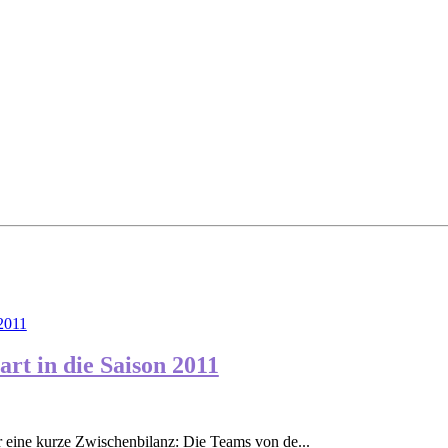
rt in die Saison 2011
ür eine kurze Zwischenbilanz: Die Teams von de...