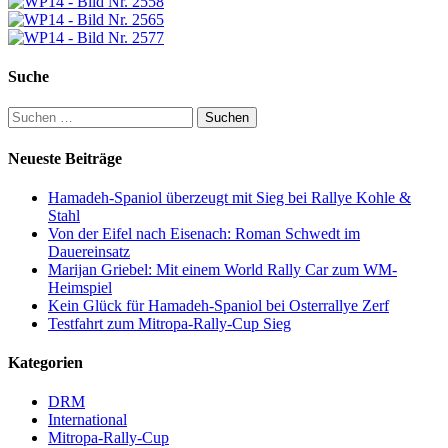
Suche
Suchen
nach:
Neueste Beiträge
Hamadeh-Spaniol überzeugt mit Sieg bei Rallye Kohle &
Stahl
Von der Eifel nach Eisenach: Roman Schwedt im
Dauereinsatz
Marijan Griebel: Mit einem World Rally Car zum WM-
Heimspiel
Kein Glück für Hamadeh-Spaniol bei Osterrallye Zerf
Testfahrt zum Mitropa-Rally-Cup Sieg
Kategorien
DRM
International
Mitropa-Rally-Cup