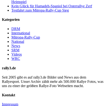
Heimspiel
Kein Glück für Hamadeh-Spaniol bei Osterrallye Zerf
Testfahrt zum Mitropa-Rally-Cup Sieg
Kategorien
DRM
International
Mitropa-Rally-Cup
National
News
SRM
Videos
WRC
rally3.de
Seit 2005 gibt es auf rally3.de Bilder und News aus dem
Rallyesport. Unser Archiv zählt mehr als 500.000 Rallye Fotos, was
uns zu einer der größten Rallye-Foto Webseiten macht.
Kontakt
Impressum