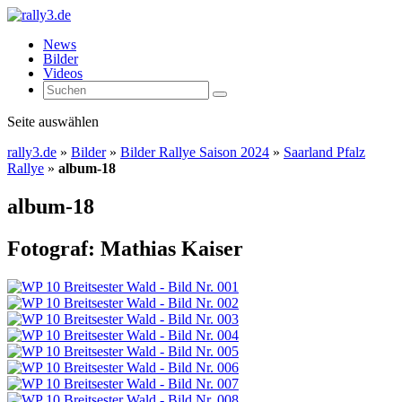
News
Bilder
Videos
Seite auswählen
rally3.de
»
Bilder
»
Bilder Rallye Saison 2024
»
Saarland Pfalz
Rallye
»
album-18
album-18
Fotograf: Mathias Kaiser