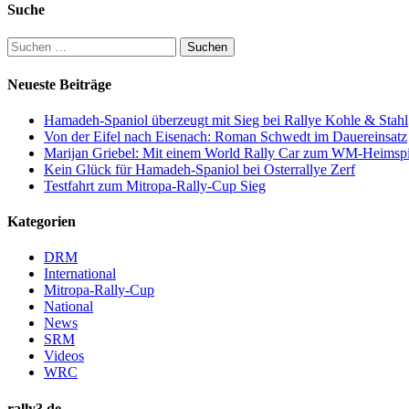
Suche
Suchen
nach:
Neueste Beiträge
Hamadeh-Spaniol überzeugt mit Sieg bei Rallye Kohle & Stahl
Von der Eifel nach Eisenach: Roman Schwedt im Dauereinsatz
Marijan Griebel: Mit einem World Rally Car zum WM-Heimspi
Kein Glück für Hamadeh-Spaniol bei Osterrallye Zerf
Testfahrt zum Mitropa-Rally-Cup Sieg
Kategorien
DRM
International
Mitropa-Rally-Cup
National
News
SRM
Videos
WRC
rally3.de