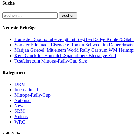
Suche
Suchen
nach:
Neueste Beiträge
Hamadeh-Spaniol überzeugt mit Sieg bei Rallye Kohle & Stahl
Von der Eifel nach Eisenach: Roman Schwedt im Dauereinsatz
Marijan Griebel: Mit einem World Rally Car zum WM-Heimspi
Kein Glück für Hamadeh-Spaniol bei Osterrallye Zerf
Testfahrt zum Mitropa-Rally-Cup Sieg
Kategorien
DRM
International
Mitropa-Rally-Cup
National
News
SRM
Videos
WRC
rally3.de