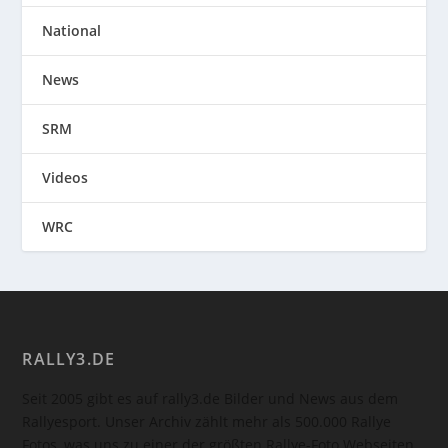
National
News
SRM
Videos
WRC
RALLY3.DE
Seit 2005 gibt es auf rally3.de Bilder und News aus dem
Rallyesport. Unser Archiv zählt mehr als 500.000 Rallye
Fotos, was uns zu einer der größten Rallye-Foto Webseiten