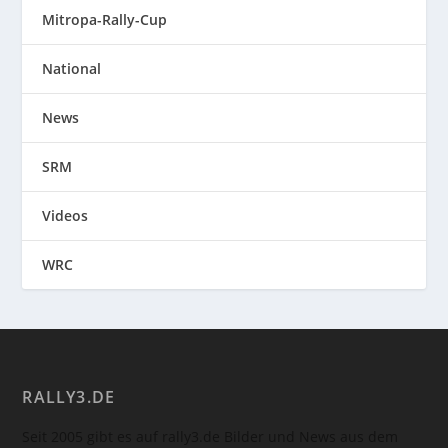
Mitropa-Rally-Cup
National
News
SRM
Videos
WRC
RALLY3.DE
Seit 2005 gibt es auf rally3.de Bilder und News aus dem