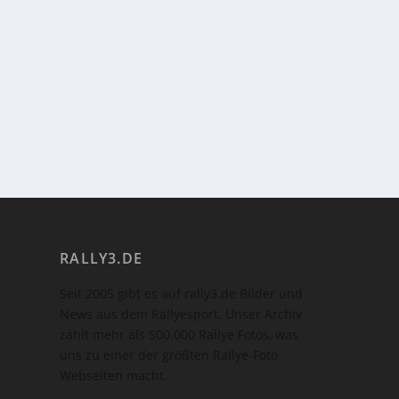
RALLY3.DE
Seit 2005 gibt es auf rally3.de Bilder und
News aus dem Rallyesport. Unser Archiv
zählt mehr als 500.000 Rallye Fotos, was
uns zu einer der größten Rallye-Foto
Webseiten macht.