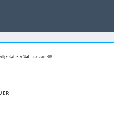
allye Kohle & Stahl
»
album-09
UER