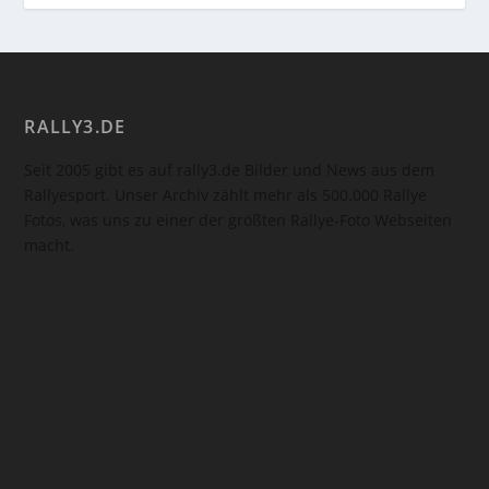
RALLY3.DE
Seit 2005 gibt es auf rally3.de Bilder und News aus dem
Rallyesport. Unser Archiv zählt mehr als 500.000 Rallye
Fotos, was uns zu einer der größten Rallye-Foto Webseiten
macht.